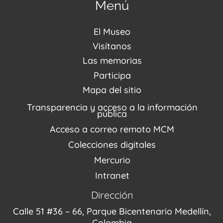
Menú
El Museo
Acerca de nosotros
Visítanos
Noticias
Visítanos
Las memorias
PQRSDF
Reserva tus espacios
Centro de Recursos
Participa
Agenda / Programación
Repositorio (MUSEO / CASA / MEMORIA)
Estímulos
Mapa del sitio
Recorridos Virtuales
Narrativas del conflicto
Transparencia y acceso a la información
Proyectos
pública
Enlaces de memorias
Acceso a correo remoto MCM
Fondo Editorial
Colecciones digitales
Mercurio
Intranet
Dirección
Calle 51 #36 – 66, Parque Bicentenario Medellín,
Colombia