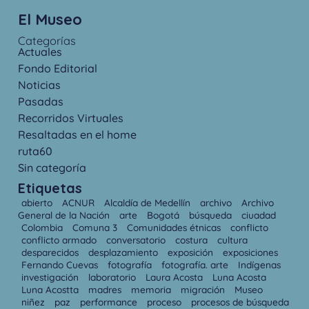
El Museo
Categorías
Actuales
Fondo Editorial
Noticias
Pasadas
Recorridos Virtuales
Resaltadas en el home
ruta60
Sin categoría
Etiquetas
abierto
ACNUR
Alcaldía de Medellín
archivo
Archivo
General de la Nación
arte
Bogotá
búsqueda
ciuadad
Colombia
Comuna 3
Comunidades étnicas
conflicto
conflicto armado
conversatorio
costura
cultura
desparecidos
desplazamiento
exposición
exposiciones
Fernando Cuevas
fotografía
fotografía. arte
Indígenas
investigación
laboratorio
Laura Acosta
Luna Acosta
Luna Acostta
madres
memoria
migración
Museo
niñez
paz
performance
proceso
procesos de búsqueda