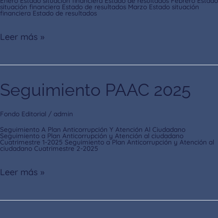
Enero Estado situación financiera Estado de resultados Febrero Estado
situación financiera Estado de resultados Marzo Estado situación
financiera Estado de resultados
Leer más »
Seguimiento PAAC 2025
Seguimiento
PAAC
Fondo Editorial
/
admin
2025
Seguimiento A Plan Anticorrupción Y Atención Al Ciudadano
Seguimiento a Plan Anticorrupción y Atención al ciudadano
Cuatrimestre 1-2025 Seguimiento a Plan Anticorrupción y Atención al
ciudadano Cuatrimestre 2-2025
Leer más »