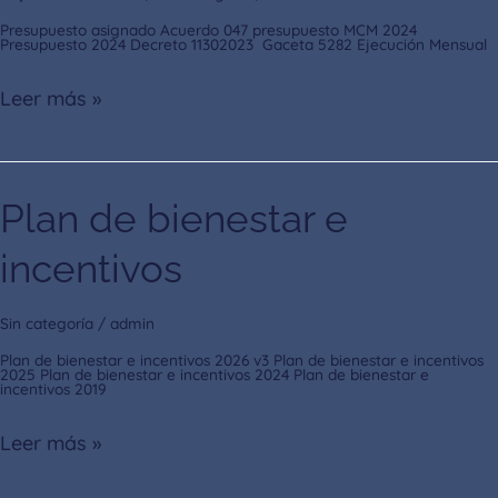
Presupuesto asignado Acuerdo 047 presupuesto MCM 2024
Presupuesto 2024 Decreto 11302023 Gaceta 5282 Ejecución Mensual
Leer más »
Plan de bienestar e
Plan
de
incentivos
bienestar
e
Sin categoría
/
admin
incentivos
Plan de bienestar e incentivos 2026 v3 Plan de bienestar e incentivos
2025 Plan de bienestar e incentivos 2024 Plan de bienestar e
incentivos 2019
Leer más »