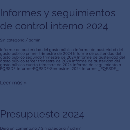
Informes y seguimientos
Informes
y
de control interno 2024
seguimientos
de
Sin categoría
/
admin
control
Informe de austeridad del gasto público Informe de austeridad del
gasto público primer trimestre de 2024 Informe de austeridad del
interno
gasto público segundo trimestre de 2024 Informe de austeridad del
gasto público tercer trimestre de 2024 Informe de austeridad del
2024
gasto público cuarto trimestre de 2024 Informe de seguimiento a
PQRSDF Informe-PQRSDF-Semestre-I 2024 Informe _PQRSDF_
Leer más »
Presupuesto 2024
Presupuesto
2024
Deja un comentario
/
Sin categoría
/
admin