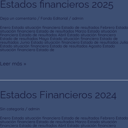
Estados financieros 2025
Estados
financieros
Deja un comentario
/
Fondo Editorial
/
admin
2025
Enero Estado situación financiera Estado de resultados Febrero Estado
situación financiera Estado de resultados Marzo Estado situación
financiera Estado de resultados Abril Estado situación financiera
Estado de resultados Mayo Estado situación financiera Estado de
resultados Junio Estado situación financiera Estado de resultados Julio
Estado situación financiera Estado de resultados Agosto Estado
situación financiera Estado de
Leer más »
Estados Financieros 2024
Estados
Financieros
Sin categoría
/
admin
2024
Enero Estado situación financiera Estado de resultados Febrero Estado
situación financiera Estado de resultados Marzo Estado situación
financiera Estado de resultados Abril Estado situación financiera