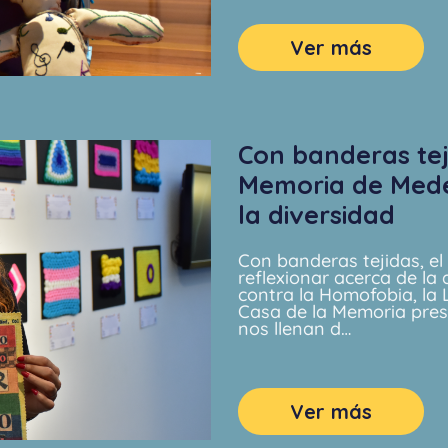
Ver más
Con banderas tej
Memoria de Medel
la diversidad
Con banderas tejidas, el
reflexionar acerca de la 
contra la Homofobia, la L
Casa de la Memoria pres
nos llenan d…
Ver más