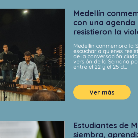
Medellín conmem
con una agenda 
resistieron la vio
Medellín conmemora la 
escuchar a quienes resis
de la conversación ciuda
versión de la Semana po
entre el 22 y el 25 d…
Ver más
Estudiantes de M
siembra, aprend