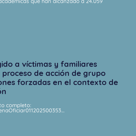
y académicas que han alcanzado a 24.059
igido a víctimas y familiares
 proceso de acción de grupo
ones forzadas en el contexto de
ón
to completo:
enaOficiar011202500353…