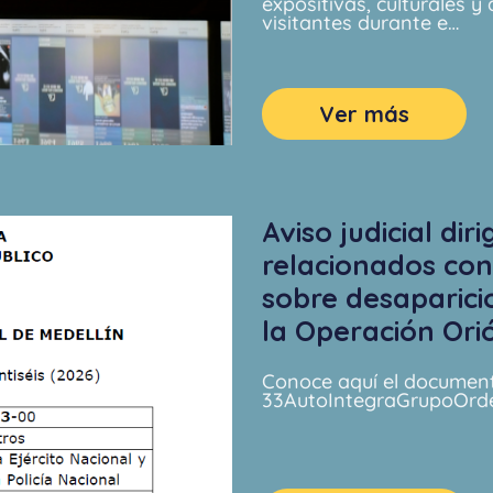
expositivas, culturales 
visitantes durante e…
Ver más
Aviso judicial dir
relacionados con
sobre desaparici
la Operación Ori
Conoce aquí el documen
33AutoIntegraGrupoOrd