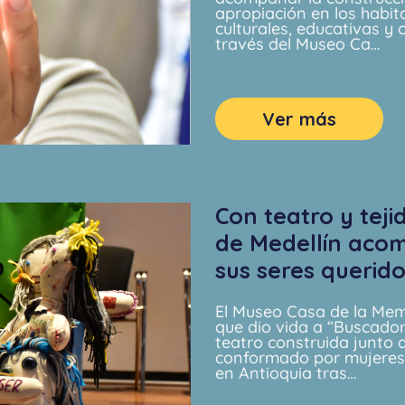
apropiación en los habita
culturales, educativas y 
través del Museo Ca…
Ver más
Con teatro y tej
de Medellín aco
sus seres querid
El Museo Casa de la Mem
que dio vida a “Buscador
teatro construida junto 
conformado por mujeres 
en Antioquia tras…