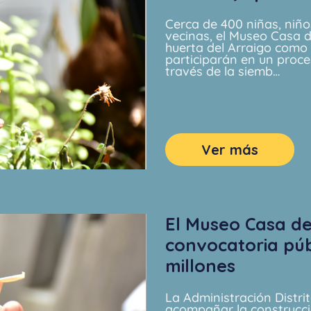
Cerca de 400 niñas, niño
vecinas, el Museo Casa d
huerta del Arraigo como 
participarán en un proces
través de la siemb…
Ver más
El Museo Casa de
convocatoria púb
millones
La Administración Distri
acompañar la construcci