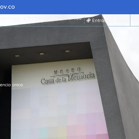
 GOV.CO
 domingos y festivos: 10:00 a.m. a 4:00
Entrada gratuita
encia única