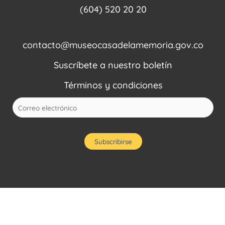
(604) 520 20 20
contacto@museocasadelamemoria.gov.co
Suscríbete a nuestro boletín
Términos y condiciones