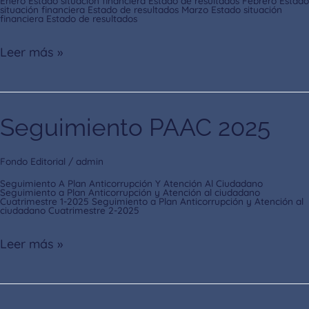
Enero Estado situación financiera Estado de resultados Febrero Estado
situación financiera Estado de resultados Marzo Estado situación
financiera Estado de resultados
Leer más »
Seguimiento PAAC 2025
Seguimiento
PAAC
Fondo Editorial
/
admin
2025
Seguimiento A Plan Anticorrupción Y Atención Al Ciudadano
Seguimiento a Plan Anticorrupción y Atención al ciudadano
Cuatrimestre 1-2025 Seguimiento a Plan Anticorrupción y Atención al
ciudadano Cuatrimestre 2-2025
Leer más »