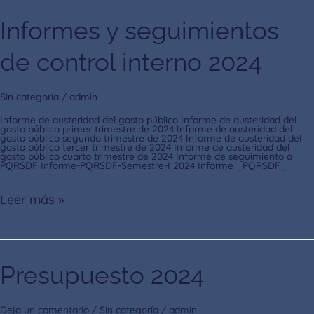
Informes y seguimientos
Informes
y
de control interno 2024
seguimientos
de
Sin categoría
/
admin
control
Informe de austeridad del gasto público Informe de austeridad del
gasto público primer trimestre de 2024 Informe de austeridad del
interno
gasto público segundo trimestre de 2024 Informe de austeridad del
gasto público tercer trimestre de 2024 Informe de austeridad del
2024
gasto público cuarto trimestre de 2024 Informe de seguimiento a
PQRSDF Informe-PQRSDF-Semestre-I 2024 Informe _PQRSDF_
Leer más »
Presupuesto 2024
Presupuesto
2024
Deja un comentario
/
Sin categoría
/
admin