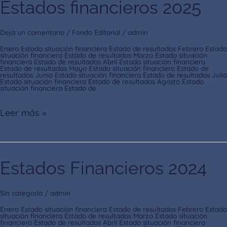
Estados financieros 2025
Estados
financieros
Deja un comentario
/
Fondo Editorial
/
admin
2025
Enero Estado situación financiera Estado de resultados Febrero Estado
situación financiera Estado de resultados Marzo Estado situación
financiera Estado de resultados Abril Estado situación financiera
Estado de resultados Mayo Estado situación financiera Estado de
resultados Junio Estado situación financiera Estado de resultados Julio
Estado situación financiera Estado de resultados Agosto Estado
situación financiera Estado de
Leer más »
Estados Financieros 2024
Estados
Financieros
Sin categoría
/
admin
2024
Enero Estado situación financiera Estado de resultados Febrero Estado
situación financiera Estado de resultados Marzo Estado situación
financiera Estado de resultados Abril Estado situación financiera