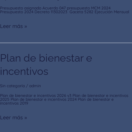
Presupuesto asignado Acuerdo 047 presupuesto MCM 2024
Presupuesto 2024 Decreto 11302023 Gaceta 5282 Ejecución Mensual
Leer más »
Plan de bienestar e
Plan
de
incentivos
bienestar
e
Sin categoría
/
admin
incentivos
Plan de bienestar e incentivos 2026 v3 Plan de bienestar e incentivos
2025 Plan de bienestar e incentivos 2024 Plan de bienestar e
incentivos 2019
Leer más »