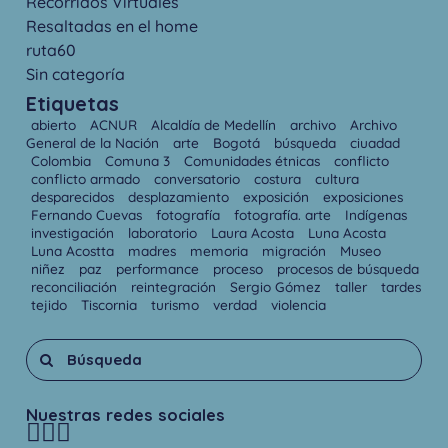
Recorridos Virtuales
Resaltadas en el home
ruta60
Sin categoría
Etiquetas
abierto
ACNUR
Alcaldía de Medellín
archivo
Archivo
General de la Nación
arte
Bogotá
búsqueda
ciuadad
Colombia
Comuna 3
Comunidades étnicas
conflicto
conflicto armado
conversatorio
costura
cultura
desparecidos
desplazamiento
exposición
exposiciones
Fernando Cuevas
fotografía
fotografía. arte
Indígenas
investigación
laboratorio
Laura Acosta
Luna Acosta
Luna Acostta
madres
memoria
migración
Museo
niñez
paz
performance
proceso
procesos de búsqueda
reconciliación
reintegración
Sergio Gómez
taller
tardes
tejido
Tiscornia
turismo
verdad
violencia
Nuestras redes sociales