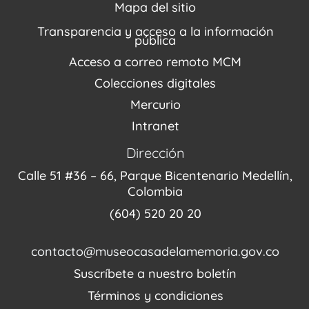
Repositorio (MUSEO / CASA / MEMORIA)
Estímulos
Mapa del sitio
Recorridos Virtuales
Narrativas del conflicto
Transparencia y acceso a la información
Proyectos
pública
Enlaces de memorias
Acceso a correo remoto MCM
Fondo Editorial
Colecciones digitales
Mercurio
Intranet
Dirección
Calle 51 #36 – 66, Parque Bicentenario Medellín,
Colombia
(604) 520 20 20
contacto@museocasadelamemoria.gov.co
Suscríbete a nuestro boletín
Términos y condiciones