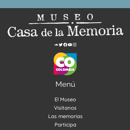
Menú
El Museo
Acerca de nosotros
Visítanos
Noticias
Visítanos
Las memorias
PQRSDF
Reserva tus espacios
Centro de Recursos
Participa
Agenda / Programación