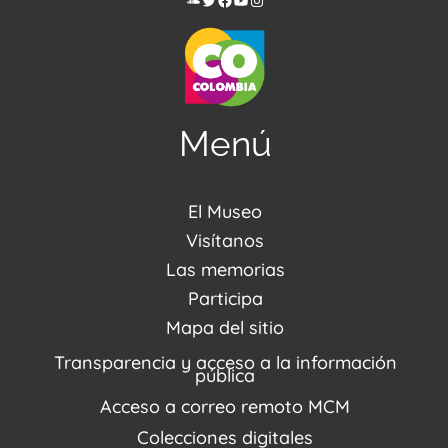
Menú
El Museo
Acerca de nosotros
Visítanos
Noticias
Visítanos
Las memorias
PQRSDF
Reserva tus espacios
Centro de Recursos
Participa
Agenda / Programación
Repositorio (MUSEO / CASA / MEMORIA)
Estímulos
Mapa del sitio
Recorridos Virtuales
Narrativas del conflicto
Transparencia y acceso a la información
Proyectos
pública
Enlaces de memorias
Acceso a correo remoto MCM
Fondo Editorial
Colecciones digitales