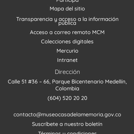
Agenda / Programación
Repositorio (MUSEO / CASA / MEMORIA)
Estímulos
Mapa del sitio
Recorridos Virtuales
Narrativas del conflicto
Transparencia y acceso a la información
Proyectos
pública
Enlaces de memorias
Acceso a correo remoto MCM
Fondo Editorial
Colecciones digitales
Mercurio
Intranet
Dirección
Calle 51 #36 – 66, Parque Bicentenario Medellín,
Colombia
(604) 520 20 20
contacto@museocasadelamemoria.gov.co
Suscríbete a nuestro boletín
Términos y condiciones