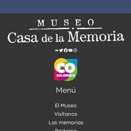
Menú
El Museo
Acerca de nosotros
Visítanos
Noticias
Visítanos
Las memorias
PQRSDF
Reserva tus espacios
Centro de Recursos
Participa