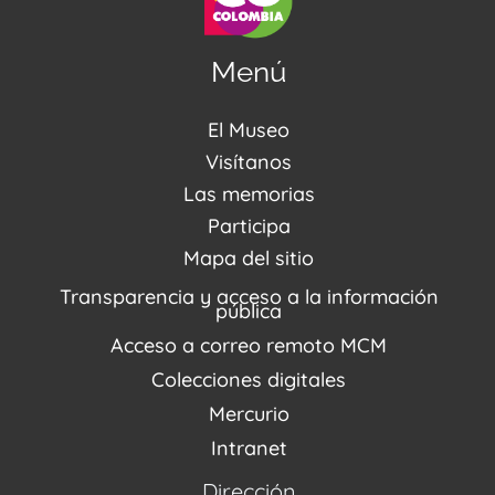
Menú
El Museo
Acerca de nosotros
Visítanos
Noticias
Visítanos
Las memorias
PQRSDF
Reserva tus espacios
Centro de Recursos
Participa
Agenda / Programación
Repositorio (MUSEO / CASA / MEMORIA)
Estímulos
Mapa del sitio
Recorridos Virtuales
Narrativas del conflicto
Transparencia y acceso a la información
Proyectos
pública
Enlaces de memorias
Acceso a correo remoto MCM
Fondo Editorial
Colecciones digitales
Mercurio
Intranet
Dirección