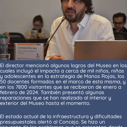
El director mencionó algunos logros del Museo en los
cuales incluyó el impacto a cerca de mil niños, niñas
y adolescentes en la estrategia de Manos Rojas, los
50 docentes formados en el marco de esta misma, y
en los 7800 visitantes que se recibieron de enero a
febrero de 2024. También presentó algunas
reparaciones que se han realizado al interior y
exterior del Museo hasta el momento.
El estado actual de la infraestructura y dificultades
presupuestales alertó al Concejo. Se hizo un