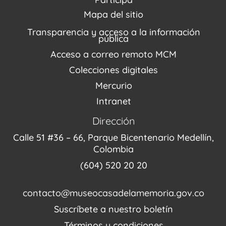
Agenda / Programación
Repositorio (MUSEO / CASA / MEMORIA)
Estímulos
Mapa del sitio
Recorridos Virtuales
Narrativas del conflicto
Transparencia y acceso a la información
Proyectos
pública
Enlaces de memorias
Acceso a correo remoto MCM
Fondo Editorial
Colecciones digitales
Mercurio
Intranet
Dirección
Calle 51 #36 – 66, Parque Bicentenario Medellín,
Colombia
(604) 520 20 20
contacto@museocasadelamemoria.gov.co
Suscríbete a nuestro boletín
Términos y condiciones