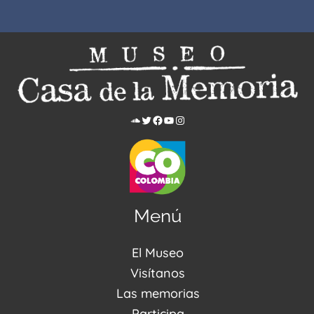
Menú
El Museo
Acerca de nosotros
Visítanos
Noticias
Visítanos
Las memorias
PQRSDF
Reserva tus espacios
Centro de Recursos
Participa