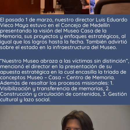
El pasado 1 de marzo, nuestro director Luis Eduardo
Vieco Maya estuvo en el Concejo de Medellín
presentando la visión del Museo Casa de la
Memoria, sus proyectos y enfoques estratégicos, al
igual que los logros hasta la fecha. También advirtió
sobre el estado en la infraestructura del Museo.
“Nuestro Museo abraza a las víctimas sin distinción”,
mencionó el director en la presentación de su
apuesta estratégica en la cual encasilla la triada de
conceptos Museo – Casa – Centro de Memoria.
Además de resaltar los procesos misionales: 1.
Visibilización y transferencia de memorias, 2.
Construcción y circulación de contenidos, 3. Gestión
cultural y lazo social.