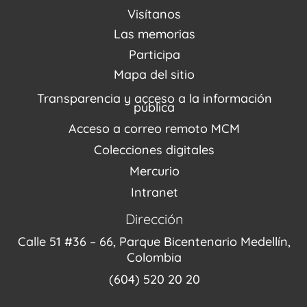
Acerca de nosotros
Visítanos
Noticias
Visítanos
Las memorias
PQRSDF
Reserva tus espacios
Centro de Recursos
Participa
Agenda / Programación
Repositorio (MUSEO / CASA / MEMORIA)
Estímulos
Mapa del sitio
Recorridos Virtuales
Narrativas del conflicto
Transparencia y acceso a la información
Proyectos
pública
Enlaces de memorias
Acceso a correo remoto MCM
Fondo Editorial
Colecciones digitales
Mercurio
Intranet
Dirección
Calle 51 #36 – 66, Parque Bicentenario Medellín,
Colombia
(604) 520 20 20