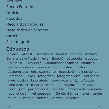
Actuales
Fondo Editorial
Noticias
Pasadas
Recorridos Virtuales
Resaltadas en el home
ruta60
Sin categoría
Etiquetas
abierto
ACNUR
Alcaldía de Medellín
archivo
Archivo
General de la Nación
arte
Bogotá
búsqueda
ciuadad
Colombia
Comuna 3
Comunidades étnicas
conflicto
conflicto armado
conversatorio
costura
cultura
desparecidos
desplazamiento
exposición
exposiciones
Fernando Cuevas
fotografía
fotografía. arte
Indígenas
investigación
laboratorio
Laura Acosta
Luna Acosta
Luna Acostta
madres
memoria
migración
Museo
niñez
paz
performance
proceso
procesos de búsqueda
reconciliación
reintegración
Sergio Gómez
taller
tardes
tejido
Tiscornia
turismo
verdad
violencia