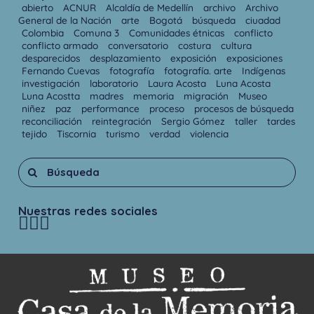
abierto
ACNUR
Alcaldía de Medellín
archivo
Archivo
General de la Nación
arte
Bogotá
búsqueda
ciuadad
Colombia
Comuna 3
Comunidades étnicas
conflicto
conflicto armado
conversatorio
costura
cultura
desparecidos
desplazamiento
exposición
exposiciones
Fernando Cuevas
fotografía
fotografía. arte
Indígenas
investigación
laboratorio
Laura Acosta
Luna Acosta
Luna Acostta
madres
memoria
migración
Museo
niñez
paz
performance
proceso
procesos de búsqueda
reconciliación
reintegración
Sergio Gómez
taller
tardes
tejido
Tiscornia
turismo
verdad
violencia
Nuestras redes sociales