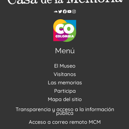
Menú
El Museo
Acerca de nosotros
Visítanos
Noticias
Visítanos
Las memorias
PQRSDF
Reserva tus espacios
Centro de Recursos
Participa
Agenda / Programación
Repositorio (MUSEO / CASA / MEMORIA)
Estímulos
Mapa del sitio
Recorridos Virtuales
Narrativas del conflicto
Transparencia y acceso a la información
Proyectos
pública
Enlaces de memorias
Acceso a correo remoto MCM
Fondo Editorial