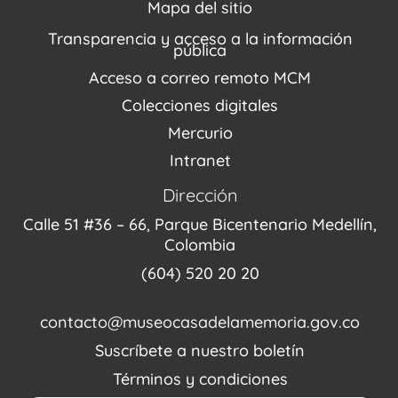
Repositorio (MUSEO / CASA / MEMORIA)
Estímulos
Mapa del sitio
Recorridos Virtuales
Narrativas del conflicto
Transparencia y acceso a la información
Proyectos
pública
Enlaces de memorias
Acceso a correo remoto MCM
Fondo Editorial
Colecciones digitales
Mercurio
Intranet
Dirección
Calle 51 #36 – 66, Parque Bicentenario Medellín,
Colombia
(604) 520 20 20
contacto@museocasadelamemoria.gov.co
Suscríbete a nuestro boletín
Términos y condiciones