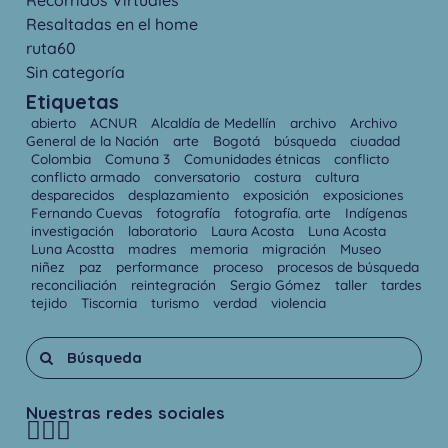
Resaltadas en el home
ruta60
Sin categoría
Etiquetas
abierto
ACNUR
Alcaldía de Medellín
archivo
Archivo
General de la Nación
arte
Bogotá
búsqueda
ciuadad
Colombia
Comuna 3
Comunidades étnicas
conflicto
conflicto armado
conversatorio
costura
cultura
desparecidos
desplazamiento
exposición
exposiciones
Fernando Cuevas
fotografía
fotografía. arte
Indígenas
investigación
laboratorio
Laura Acosta
Luna Acosta
Luna Acostta
madres
memoria
migración
Museo
niñez
paz
performance
proceso
procesos de búsqueda
reconciliación
reintegración
Sergio Gómez
taller
tardes
tejido
Tiscornia
turismo
verdad
violencia
Nuestras redes sociales