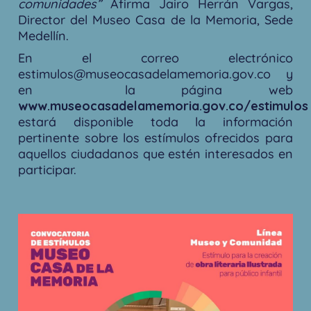
comunidades”
Afirma Jairo Herrán Vargas,
Director del Museo Casa de la Memoria, Sede
Medellín.
En el correo electrónico
estimulos@museocasadelamemoria.gov.co y
en la página web
www.museocasadelamemoria.gov.co/estimulos
estará disponible toda la información
pertinente sobre los estímulos ofrecidos para
aquellos ciudadanos que estén interesados en
participar.