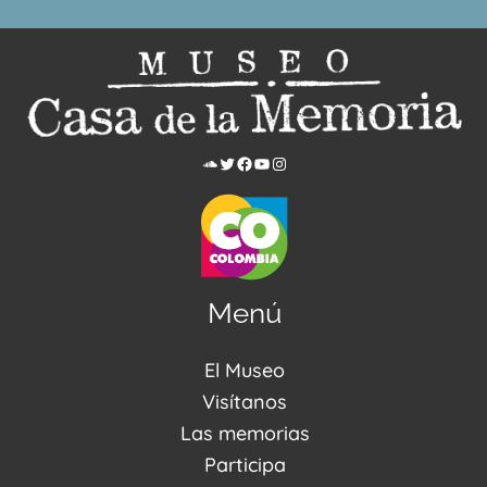
Menú
El Museo
Acerca de nosotros
Visítanos
Noticias
Visítanos
Las memorias
PQRSDF
Reserva tus espacios
Centro de Recursos
Participa
Agenda / Programación