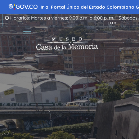
Ir
al
Ir al Portal Único del Estado Colombiano
contenido
Horarios: Martes a viernes: 9:00 a.m. a 6:00 p. m. - Sábados,
p.m.