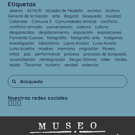
Etiquetas
abierto
ACNUR
Alcaldía de Medellín
archivo
Archivo
General de la Nación
arte
Bogotá
búsqueda
ciuadad
Colombia
Comuna 3
Comunidades étnicas
conflicto
conflicto armado
conversatorio
costura
cultura
desparecidos
desplazamiento
exposición
exposiciones
Fernando Cuevas
fotografía
fotografía. arte
Indígenas
investigación
laboratorio
Laura Acosta
Luna Acosta
Luna Acostta
madres
memoria
migración
Museo
niñez
paz
performance
proceso
procesos de búsqueda
reconciliación
reintegración
Sergio Gómez
taller
tardes
tejido
Tiscornia
turismo
verdad
violencia
Nuestras redes sociales