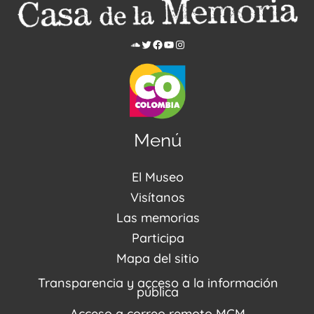
Menú
El Museo
Acerca de nosotros
Visítanos
Noticias
Visítanos
Las memorias
PQRSDF
Reserva tus espacios
Centro de Recursos
Participa
Agenda / Programación
Repositorio (MUSEO / CASA / MEMORIA)
Estímulos
Mapa del sitio
Recorridos Virtuales
Narrativas del conflicto
Transparencia y acceso a la información
Proyectos
pública
Enlaces de memorias
Acceso a correo remoto MCM