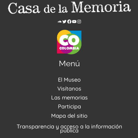
Menú
El Museo
Acerca de nosotros
Visítanos
Noticias
Visítanos
Las memorias
PQRSDF
Reserva tus espacios
Centro de Recursos
Participa
Agenda / Programación
Repositorio (MUSEO / CASA / MEMORIA)
Estímulos
Mapa del sitio
Recorridos Virtuales
Narrativas del conflicto
Transparencia y acceso a la información
Proyectos
pública
Enlaces de memorias