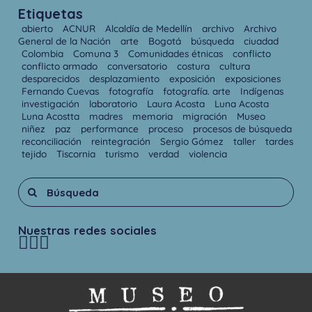
Etiquetas
abierto
ACNUR
Alcaldía de Medellín
archivo
Archivo
General de la Nación
arte
Bogotá
búsqueda
ciuadad
Colombia
Comuna 3
Comunidades étnicas
conflicto
conflicto armado
conversatorio
costura
cultura
desparecidos
desplazamiento
exposición
exposiciones
Fernando Cuevas
fotografía
fotografía. arte
Indígenas
investigación
laboratorio
Laura Acosta
Luna Acosta
Luna Acostta
madres
memoria
migración
Museo
niñez
paz
performance
proceso
procesos de búsqueda
reconciliación
reintegración
Sergio Gómez
taller
tardes
tejido
Tiscornia
turismo
verdad
violencia
Nuestras redes sociales