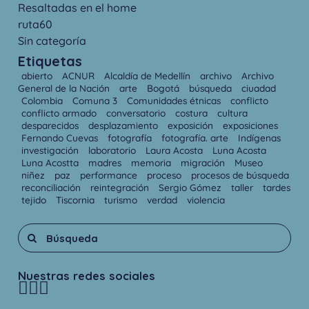
Resaltadas en el home
ruta60
Sin categoría
Etiquetas
abierto
ACNUR
Alcaldía de Medellín
archivo
Archivo
General de la Nación
arte
Bogotá
búsqueda
ciuadad
Colombia
Comuna 3
Comunidades étnicas
conflicto
conflicto armado
conversatorio
costura
cultura
desparecidos
desplazamiento
exposición
exposiciones
Fernando Cuevas
fotografía
fotografía. arte
Indígenas
investigación
laboratorio
Laura Acosta
Luna Acosta
Luna Acostta
madres
memoria
migración
Museo
niñez
paz
performance
proceso
procesos de búsqueda
reconciliación
reintegración
Sergio Gómez
taller
tardes
tejido
Tiscornia
turismo
verdad
violencia
Nuestras redes sociales