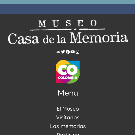
Menú
El Museo
Acerca de nosotros
Visítanos
Noticias
Visítanos
Las memorias
PQRSDF
Reserva tus espacios
Centro de Recursos
Participa