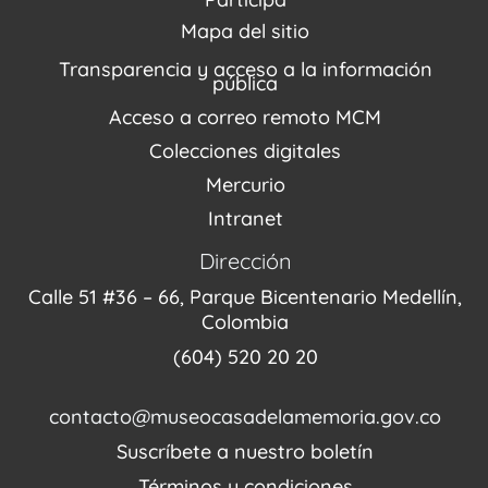
Agenda / Programación
Repositorio (MUSEO / CASA / MEMORIA)
Estímulos
Mapa del sitio
Recorridos Virtuales
Narrativas del conflicto
Transparencia y acceso a la información
Proyectos
pública
Enlaces de memorias
Acceso a correo remoto MCM
Fondo Editorial
Colecciones digitales
Mercurio
Intranet
Dirección
Calle 51 #36 – 66, Parque Bicentenario Medellín,
Colombia
(604) 520 20 20
contacto@museocasadelamemoria.gov.co
Suscríbete a nuestro boletín
Términos y condiciones