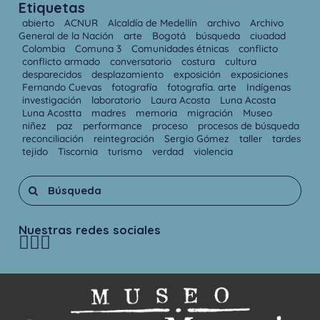
Etiquetas
abierto
ACNUR
Alcaldía de Medellín
archivo
Archivo
General de la Nación
arte
Bogotá
búsqueda
ciuadad
Colombia
Comuna 3
Comunidades étnicas
conflicto
conflicto armado
conversatorio
costura
cultura
desparecidos
desplazamiento
exposición
exposiciones
Fernando Cuevas
fotografía
fotografía. arte
Indígenas
investigación
laboratorio
Laura Acosta
Luna Acosta
Luna Acostta
madres
memoria
migración
Museo
niñez
paz
performance
proceso
procesos de búsqueda
reconciliación
reintegración
Sergio Gómez
taller
tardes
tejido
Tiscornia
turismo
verdad
violencia
Nuestras redes sociales