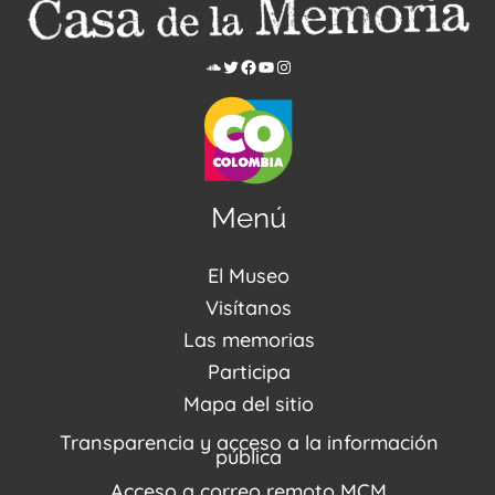
Menú
El Museo
Acerca de nosotros
Visítanos
Noticias
Visítanos
Las memorias
PQRSDF
Reserva tus espacios
Centro de Recursos
Participa
Agenda / Programación
Repositorio (MUSEO / CASA / MEMORIA)
Estímulos
Mapa del sitio
Recorridos Virtuales
Narrativas del conflicto
Transparencia y acceso a la información
Proyectos
pública
Enlaces de memorias
Acceso a correo remoto MCM