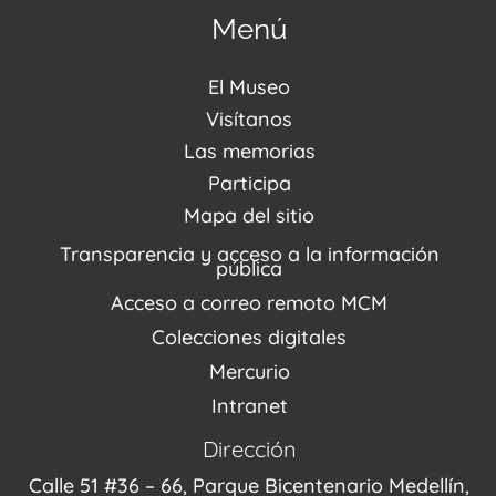
Menú
El Museo
Acerca de nosotros
Visítanos
Noticias
Visítanos
Las memorias
PQRSDF
Reserva tus espacios
Centro de Recursos
Participa
Agenda / Programación
Repositorio (MUSEO / CASA / MEMORIA)
Estímulos
Mapa del sitio
Recorridos Virtuales
Narrativas del conflicto
Transparencia y acceso a la información
Proyectos
pública
Enlaces de memorias
Acceso a correo remoto MCM
Fondo Editorial
Colecciones digitales
Mercurio
Intranet
Dirección
Calle 51 #36 – 66, Parque Bicentenario Medellín,