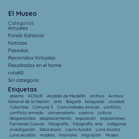
El Museo
Categorías
Actuales
Fondo Editorial
Noticias
Pasadas
Recorridos Virtuales
Resaltadas en el home
ruta60
Sin categoría
Etiquetas
abierto
ACNUR
Alcaldía de Medellín
archivo
Archivo
General de la Nación
arte
Bogotá
búsqueda
ciuadad
Colombia
Comuna 3
Comunidades étnicas
conflicto
conflicto armado
conversatorio
costura
cultura
desparecidos
desplazamiento
exposición
exposiciones
Fernando Cuevas
fotografía
fotografía. arte
Indígenas
investigación
laboratorio
Laura Acosta
Luna Acosta
Luna Acostta
madres
memoria
migración
Museo