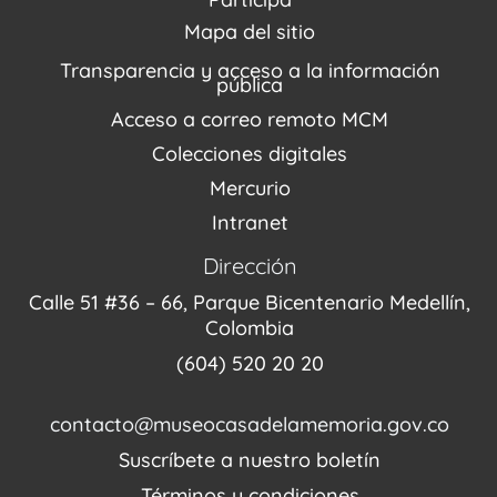
Agenda / Programación
Repositorio (MUSEO / CASA / MEMORIA)
Estímulos
Mapa del sitio
Recorridos Virtuales
Narrativas del conflicto
Transparencia y acceso a la información
Proyectos
pública
Enlaces de memorias
Acceso a correo remoto MCM
Fondo Editorial
Colecciones digitales
Mercurio
Intranet
Dirección
Calle 51 #36 – 66, Parque Bicentenario Medellín,
Colombia
(604) 520 20 20
contacto@museocasadelamemoria.gov.co
Suscríbete a nuestro boletín
Términos y condiciones