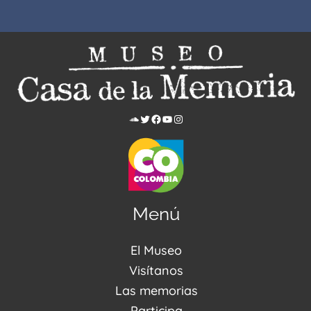
Menú
El Museo
Acerca de nosotros
Visítanos
Noticias
Visítanos
Las memorias
PQRSDF
Reserva tus espacios
Centro de Recursos
Participa