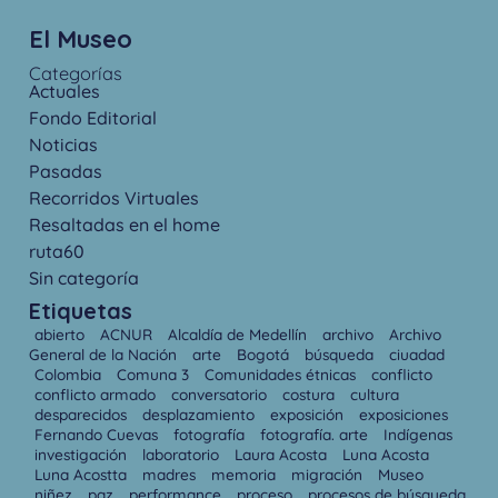
El Museo
Categorías
Actuales
Fondo Editorial
Noticias
Pasadas
Recorridos Virtuales
Resaltadas en el home
ruta60
Sin categoría
Etiquetas
abierto
ACNUR
Alcaldía de Medellín
archivo
Archivo
General de la Nación
arte
Bogotá
búsqueda
ciuadad
Colombia
Comuna 3
Comunidades étnicas
conflicto
conflicto armado
conversatorio
costura
cultura
desparecidos
desplazamiento
exposición
exposiciones
Fernando Cuevas
fotografía
fotografía. arte
Indígenas
investigación
laboratorio
Laura Acosta
Luna Acosta
Luna Acostta
madres
memoria
migración
Museo
niñez
paz
performance
proceso
procesos de búsqueda