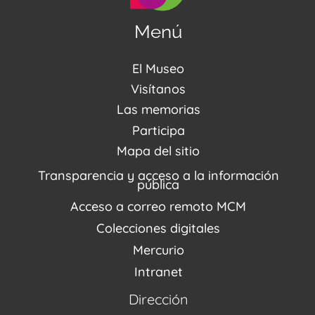
Menú
El Museo
Acerca de nosotros
Visítanos
Noticias
Visítanos
Las memorias
PQRSDF
Reserva tus espacios
Centro de Recursos
Participa
Agenda / Programación
Repositorio (MUSEO / CASA / MEMORIA)
Estímulos
Mapa del sitio
Recorridos Virtuales
Narrativas del conflicto
Transparencia y acceso a la información
Proyectos
pública
Enlaces de memorias
Acceso a correo remoto MCM
Fondo Editorial
Colecciones digitales
Mercurio
Intranet
Dirección