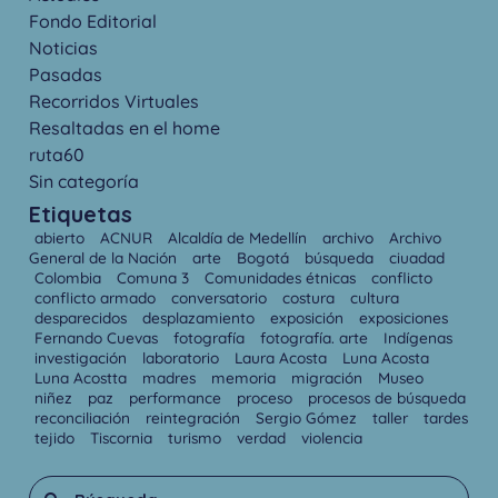
Fondo Editorial
Noticias
Pasadas
Recorridos Virtuales
Resaltadas en el home
ruta60
Sin categoría
Etiquetas
abierto
ACNUR
Alcaldía de Medellín
archivo
Archivo
General de la Nación
arte
Bogotá
búsqueda
ciuadad
Colombia
Comuna 3
Comunidades étnicas
conflicto
conflicto armado
conversatorio
costura
cultura
desparecidos
desplazamiento
exposición
exposiciones
Fernando Cuevas
fotografía
fotografía. arte
Indígenas
investigación
laboratorio
Laura Acosta
Luna Acosta
Luna Acostta
madres
memoria
migración
Museo
niñez
paz
performance
proceso
procesos de búsqueda
reconciliación
reintegración
Sergio Gómez
taller
tardes
tejido
Tiscornia
turismo
verdad
violencia