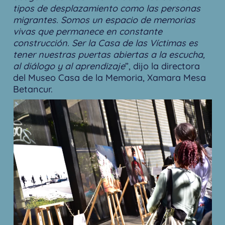
tipos de desplazamiento como las personas
migrantes. Somos un espacio de memorias
vivas que permanece en constante
construcción. Ser la Casa de las Víctimas es
tener nuestras puertas abiertas a la escucha,
al diálogo y al aprendizaje
”, dijo la directora
del Museo Casa de la Memoria, Xamara Mesa
Betancur.