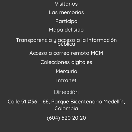
Acerca de nosotros
Visítanos
Noticias
Visítanos
Las memorias
PQRSDF
Reserva tus espacios
Centro de Recursos
Participa
Agenda / Programación
Repositorio (MUSEO / CASA / MEMORIA)
Estímulos
Mapa del sitio
Recorridos Virtuales
Narrativas del conflicto
Transparencia y acceso a la información
Proyectos
pública
Enlaces de memorias
Acceso a correo remoto MCM
Fondo Editorial
Colecciones digitales
Mercurio
Intranet
Dirección
Calle 51 #36 – 66, Parque Bicentenario Medellín,
Colombia
(604) 520 20 20