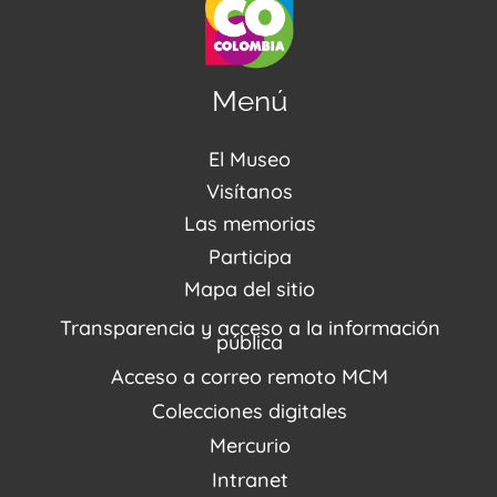
Menú
El Museo
Acerca de nosotros
Visítanos
Noticias
Visítanos
Las memorias
PQRSDF
Reserva tus espacios
Centro de Recursos
Participa
Agenda / Programación
Repositorio (MUSEO / CASA / MEMORIA)
Estímulos
Mapa del sitio
Recorridos Virtuales
Narrativas del conflicto
Transparencia y acceso a la información
Proyectos
pública
Enlaces de memorias
Acceso a correo remoto MCM
Fondo Editorial
Colecciones digitales
Mercurio
Intranet