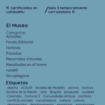
«
/
Certificados en
Sala 3 temporalmente
»
calidadMu
cerradaSala
El Museo
Categorías
Actuales
Fondo Editorial
Noticias
Pasadas
Recorridos Virtuales
Resaltadas en el home
ruta60
Sin categoría
Etiquetas
abierto
ACNUR
Alcaldía de Medellín
archivo
Archivo
General de la Nación
arte
Bogotá
búsqueda
ciuadad
Colombia
Comuna 3
Comunidades étnicas
conflicto
conflicto armado
conversatorio
costura
cultura
desparecidos
desplazamiento
exposición
exposiciones