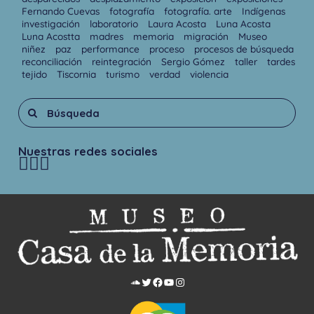
Fernando Cuevas
fotografía
fotografía. arte
Indígenas
investigación
laboratorio
Laura Acosta
Luna Acosta
Luna Acostta
madres
memoria
migración
Museo
niñez
paz
performance
proceso
procesos de búsqueda
reconciliación
reintegración
Sergio Gómez
taller
tardes
tejido
Tiscornia
turismo
verdad
violencia
Nuestras redes sociales