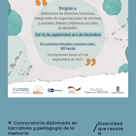
«
Convocatoria diplomado en
Diversidad
/
narrativas y pedagogía de la
que resiste
»
memoria