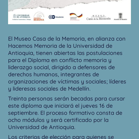
El Museo Casa de la Memoria, en alianza con
Hacemos Memoria de la Universidad de
Antioquia, tienen abiertas las postulaciones
para el Diploma en conflicto memoria y
liderazgo social, dirigido a defensores de
derechos humanos, integrantes de
organizaciones de víctimas y sociales; líderes
y lideresas sociales de Medellín.
Treinta personas serán becadas para cursar
este diploma que iniciará el jueves 16 de
septiembre. El proceso formativo consta de
ocho módulos y será certificado por la
Universidad de Antioquia.
Los criterios de elección para quienes se