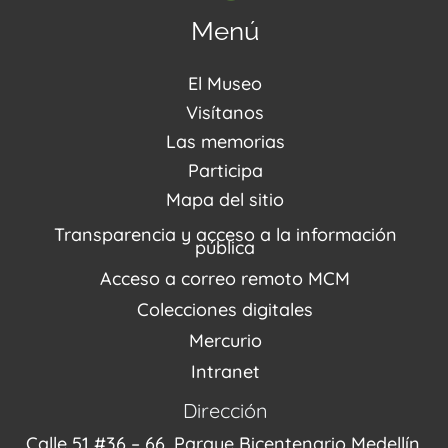
Menú
El Museo
Acerca de nosotros
Visítanos
Noticias
Visítanos
Las memorias
PQRSDF
Reserva tus espacios
Centro de Recursos
Participa
Agenda / Programación
Repositorio (MUSEO / CASA / MEMORIA)
Estímulos
Mapa del sitio
Recorridos Virtuales
Narrativas del conflicto
Transparencia y acceso a la información
Proyectos
pública
Enlaces de memorias
Acceso a correo remoto MCM
Fondo Editorial
Colecciones digitales
Mercurio
Intranet
Dirección
Calle 51 #36 – 66, Parque Bicentenario Medellín,