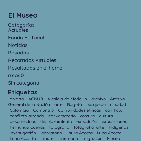
El Museo
Categorías
Actuales
Fondo Editorial
Noticias
Pasadas
Recorridos Virtuales
Resaltadas en el home
ruta60
Sin categoría
Etiquetas
abierto
ACNUR
Alcaldía de Medellín
archivo
Archivo
General de la Nación
arte
Bogotá
búsqueda
ciuadad
Colombia
Comuna 3
Comunidades étnicas
conflicto
conflicto armado
conversatorio
costura
cultura
desparecidos
desplazamiento
exposición
exposiciones
Fernando Cuevas
fotografía
fotografía. arte
Indígenas
investigación
laboratorio
Laura Acosta
Luna Acosta
Luna Acostta
madres
memoria
migración
Museo