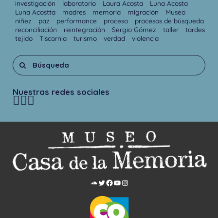
investigación
laboratorio
Laura Acosta
Luna Acosta
Luna Acostta
madres
memoria
migración
Museo
niñez
paz
performance
proceso
procesos de búsqueda
reconciliación
reintegración
Sergio Gómez
taller
tardes
tejido
Tiscornia
turismo
verdad
violencia
Nuestras redes sociales