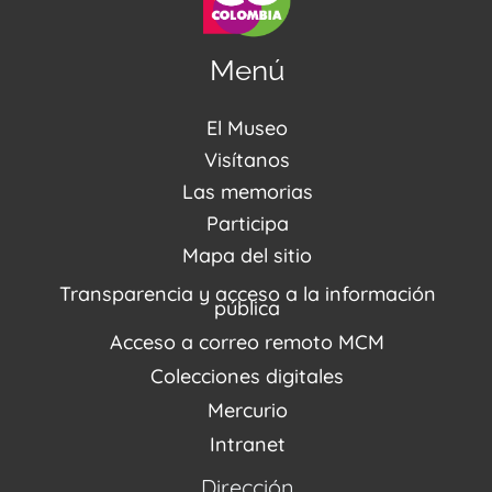
Menú
El Museo
Acerca de nosotros
Visítanos
Noticias
Visítanos
Las memorias
PQRSDF
Reserva tus espacios
Centro de Recursos
Participa
Agenda / Programación
Repositorio (MUSEO / CASA / MEMORIA)
Estímulos
Mapa del sitio
Recorridos Virtuales
Narrativas del conflicto
Transparencia y acceso a la información
Proyectos
pública
Enlaces de memorias
Acceso a correo remoto MCM
Fondo Editorial
Colecciones digitales
Mercurio
Intranet
Dirección