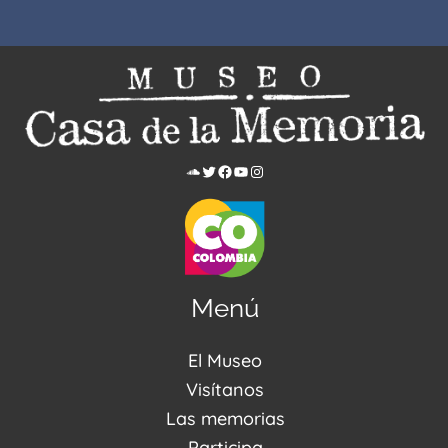
Menú
El Museo
Acerca de nosotros
Visítanos
Noticias
Visítanos
Las memorias
PQRSDF
Reserva tus espacios
Centro de Recursos
Participa