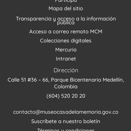
Agenda / Programación
Repositorio (MUSEO / CASA / MEMORIA)
Estímulos
Mapa del sitio
Recorridos Virtuales
Narrativas del conflicto
Transparencia y acceso a la información
Proyectos
pública
Enlaces de memorias
Acceso a correo remoto MCM
Fondo Editorial
Colecciones digitales
Mercurio
Intranet
Dirección
Calle 51 #36 – 66, Parque Bicentenario Medellín,
Colombia
(604) 520 20 20
contacto@museocasadelamemoria.gov.co
Suscríbete a nuestro boletín
Términos y condiciones