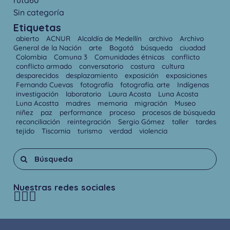
Sin categoría
Etiquetas
abierto
ACNUR
Alcaldía de Medellín
archivo
Archivo
General de la Nación
arte
Bogotá
búsqueda
ciuadad
Colombia
Comuna 3
Comunidades étnicas
conflicto
conflicto armado
conversatorio
costura
cultura
desparecidos
desplazamiento
exposición
exposiciones
Fernando Cuevas
fotografía
fotografía. arte
Indígenas
investigación
laboratorio
Laura Acosta
Luna Acosta
Luna Acostta
madres
memoria
migración
Museo
niñez
paz
performance
proceso
procesos de búsqueda
reconciliación
reintegración
Sergio Gómez
taller
tardes
tejido
Tiscornia
turismo
verdad
violencia
Nuestras redes sociales