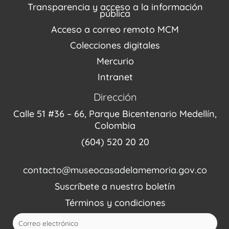
Transparencia y acceso a la información
Proyectos
pública
Enlaces de memorias
Acceso a correo remoto MCM
Fondo Editorial
Colecciones digitales
Mercurio
Intranet
Dirección
Calle 51 #36 – 66, Parque Bicentenario Medellín,
Colombia
(604) 520 20 20
contacto@museocasadelamemoria.gov.co
Suscríbete a nuestro boletín
Términos y condiciones