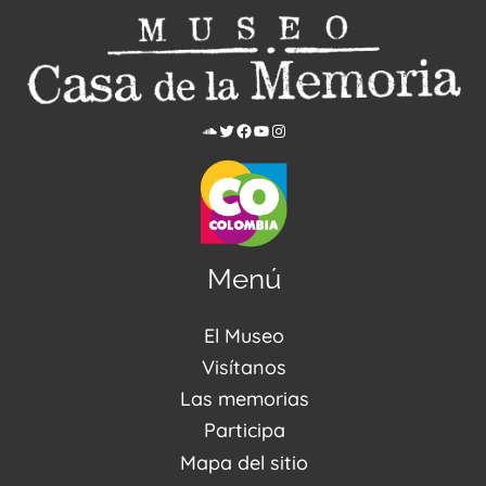
Menú
El Museo
Acerca de nosotros
Visítanos
Noticias
Visítanos
Las memorias
PQRSDF
Reserva tus espacios
Centro de Recursos
Participa
Agenda / Programación
Repositorio (MUSEO / CASA / MEMORIA)
Estímulos
Mapa del sitio
Recorridos Virtuales
Narrativas del conflicto