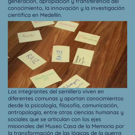
generación, apropiación y transferencia del
conocimiento, la innovación y la investigación
científica en Medellín.
Los integrantes del semillero viven en
diferentes comunas y aportan conocimientos
desde la psicología, filosofía, comunicación,
antropología, entre otras ciencias humanas y
sociales que se articulan con los ejes
misionales del Museo Casa de la Memoria por
la transformación de las lógicas de la guerra