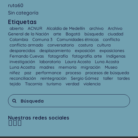
ruta60
Sin categoría
Etiquetas
abierto
ACNUR
Alcaldía de Medellín
archivo
Archivo
General de la Nación
arte
Bogotá
búsqueda
ciuadad
Colombia
Comuna 3
Comunidades étnicas
conflicto
conflicto armado
conversatorio
costura
cultura
desparecidos
desplazamiento
exposición
exposiciones
Fernando Cuevas
fotografía
fotografía. arte
Indígenas
investigación
laboratorio
Laura Acosta
Luna Acosta
Luna Acostta
madres
memoria
migración
Museo
niñez
paz
performance
proceso
procesos de búsqueda
reconciliación
reintegración
Sergio Gómez
taller
tardes
tejido
Tiscornia
turismo
verdad
violencia
Nuestras redes sociales