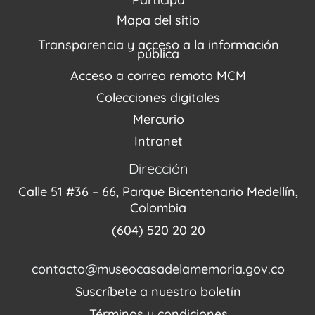
Agenda / Programación
Repositorio (MUSEO / CASA / MEMORIA)
Estímulos
Mapa del sitio
Recorridos Virtuales
Narrativas del conflicto
Transparencia y acceso a la información
Proyectos
pública
Enlaces de memorias
Acceso a correo remoto MCM
Fondo Editorial
Colecciones digitales
Mercurio
Intranet
Dirección
Calle 51 #36 – 66, Parque Bicentenario Medellín,
Colombia
(604) 520 20 20
contacto@museocasadelamemoria.gov.co
Suscríbete a nuestro boletín
Términos y condiciones