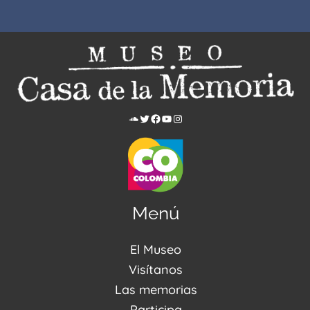
Menú
El Museo
Acerca de nosotros
Visítanos
Noticias
Visítanos
Las memorias
PQRSDF
Reserva tus espacios
Centro de Recursos
Participa