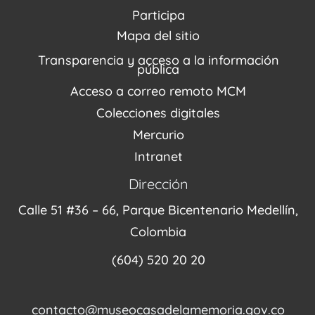
PQRSDF
Reserva tus espacios
Centro de Recursos
Participa
Agenda / Programación
Repositorio (MUSEO / CASA / MEMORIA)
Estímulos
Mapa del sitio
Recorridos Virtuales
Narrativas del conflicto
Transparencia y acceso a la información
Proyectos
pública
Enlaces de memorias
Acceso a correo remoto MCM
Fondo Editorial
Colecciones digitales
Mercurio
Intranet
Dirección
Calle 51 #36 – 66, Parque Bicentenario Medellín,
Colombia
(604) 520 20 20
contacto@museocasadelamemoria.gov.co