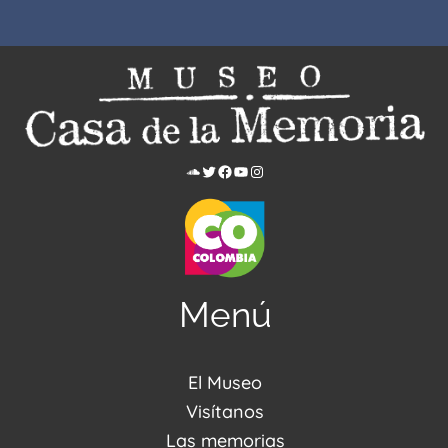
Menú
El Museo
Acerca de nosotros
Visítanos
Noticias
Visítanos
Las memorias