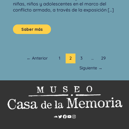
niñas, niños y adolescentes en el marco del
conflicto armado, a través de la exposición [...]
Saber más
←
Anterior
1
2
3
…
29
Siguiente
→