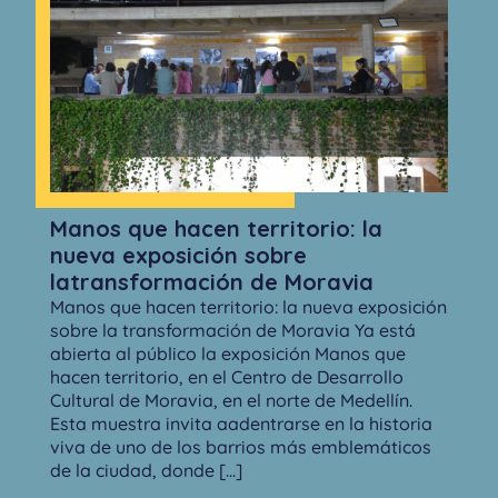
Manos que hacen territorio: la
nueva exposición sobre
latransformación de Moravia
Manos que hacen territorio: la nueva exposición
sobre la transformación de Moravia Ya está
abierta al público la exposición Manos que
hacen territorio, en el Centro de Desarrollo
Cultural de Moravia, en el norte de Medellín.
Esta muestra invita aadentrarse en la historia
viva de uno de los barrios más emblemáticos
de la ciudad, donde [...]