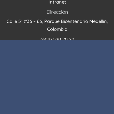
Intranet
Dirección
Calle 51 #36 – 66, Parque Bicentenario Medellín,
Colombia
(604) 520 20 20
contacto@museocasadelamemoria.gov.co
Suscríbete a nuestro boletín
Términos y condiciones