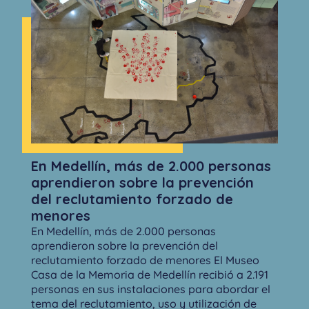
En Medellín, más de 2.000 personas
aprendieron sobre la prevención
del reclutamiento forzado de
menores
En Medellín, más de 2.000 personas
aprendieron sobre la prevención del
reclutamiento forzado de menores El Museo
Casa de la Memoria de Medellín recibió a 2.191
personas en sus instalaciones para abordar el
tema del reclutamiento, uso y utilización de