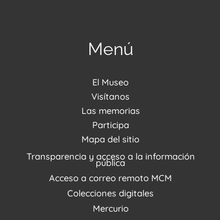
Menú
El Museo
Acerca de nosotros
Visítanos
Noticias
Visítanos
Las memorias
PQRSDF
Reserva tus espacios
Centro de Recursos
Participa
Agenda / Programación
Repositorio (MUSEO / CASA / MEMORIA)
Estímulos
Mapa del sitio
Recorridos Virtuales
Narrativas del conflicto
Transparencia y acceso a la información
Proyectos
pública
Enlaces de memorias
Acceso a correo remoto MCM
Fondo Editorial
Colecciones digitales
Mercurio