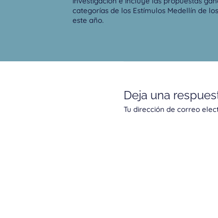
investigación e incluye las propuestas gan
categorías de los Estímulos Medellín de lo
este año.
Deja una respues
Tu dirección de correo elec
Comentario
*
Nombre*