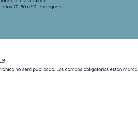
adoras en las distintas
s años 70, 80 y 90, entregadas
ta
trónico no será publicada.
Los campos obligatorios están marc
Correo
Web