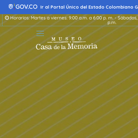
Ir
al
Ir al Portal Único del Estado Colombiano
contenido
Horarios: Martes a viernes: 9:00 a.m. a 6:00 p. m. - Sábados,
p.m.