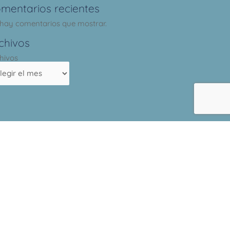
mentarios recientes
hay comentarios que mostrar.
chivos
hivos
os con
*