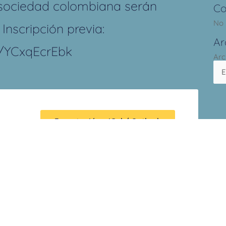
 sociedad colombiana serán
Co
No 
Inscripción previa:
Ar
r/YCxqEcrEbk
Arc
Exportación + iCal / Outlook
a
ónico no será publicada.
Los campos obligatorios están marcad