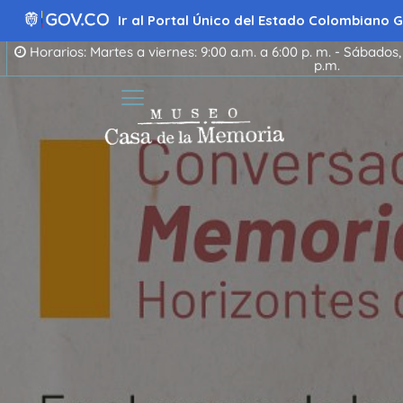
Ir
al
Ir al Portal Único del Estado Colombiano
contenido
Horarios: Martes a viernes: 9:00 a.m. a 6:00 p. m. - Sábados,
p.m.