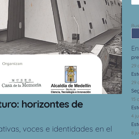
Bus
En
pr
29 
Est
29 
Se
15 
uro: horizontes de
Est
4 j
Est
tivas, voces e identidades en el
8 ju