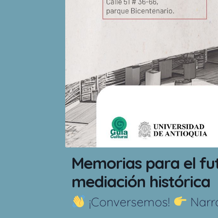
Memorias para el fut
mediación histórica
¡Conversemos!
Narra