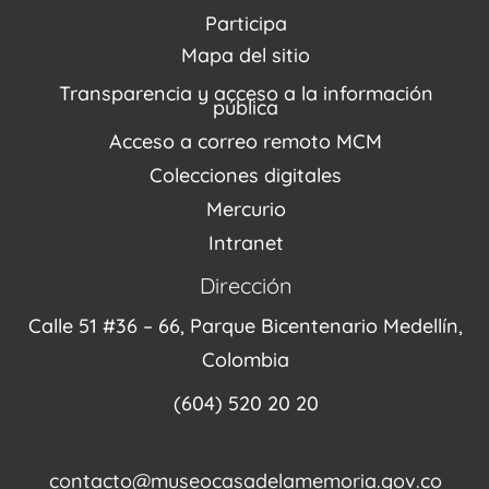
PQRSDF
Reserva tus espacios
Centro de Recursos
Participa
Agenda / Programación
Repositorio (MUSEO / CASA / MEMORIA)
Estímulos
Mapa del sitio
Recorridos Virtuales
Narrativas del conflicto
Transparencia y acceso a la información
Proyectos
pública
Enlaces de memorias
Acceso a correo remoto MCM
Fondo Editorial
Colecciones digitales
Mercurio
Intranet
Dirección
Calle 51 #36 – 66, Parque Bicentenario Medellín,
Colombia
(604) 520 20 20
contacto@museocasadelamemoria.gov.co