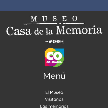
Menú
El Museo
Acerca de nosotros
Visítanos
Noticias
Visítanos
Las memorias