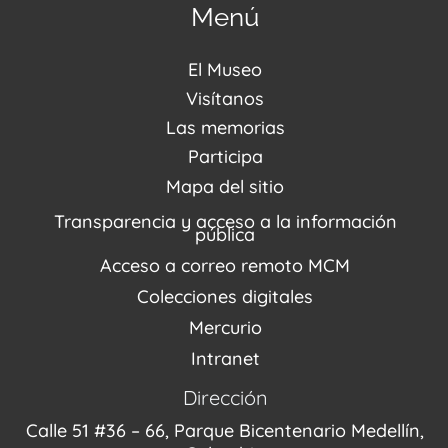
Menú
El Museo
Acerca de nosotros
Visítanos
Noticias
Visítanos
Las memorias
PQRSDF
Reserva tus espacios
Centro de Recursos
Participa
Agenda / Programación
Repositorio (MUSEO / CASA / MEMORIA)
Estímulos
Mapa del sitio
Recorridos Virtuales
Narrativas del conflicto
Transparencia y acceso a la información
Proyectos
pública
Enlaces de memorias
Acceso a correo remoto MCM
Fondo Editorial
Colecciones digitales
Mercurio
Intranet
Dirección
Calle 51 #36 – 66, Parque Bicentenario Medellín,