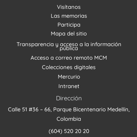
Acerca de nosotros
Visítanos
Noticias
Visítanos
Las memorias
PQRSDF
Reserva tus espacios
Centro de Recursos
Participa
Agenda / Programación
Repositorio (MUSEO / CASA / MEMORIA)
Estímulos
Mapa del sitio
Recorridos Virtuales
Narrativas del conflicto
Transparencia y acceso a la información
Proyectos
pública
Enlaces de memorias
Acceso a correo remoto MCM
Fondo Editorial
Colecciones digitales
Mercurio
Intranet
Dirección
Calle 51 #36 – 66, Parque Bicentenario Medellín,
Colombia
(604) 520 20 20