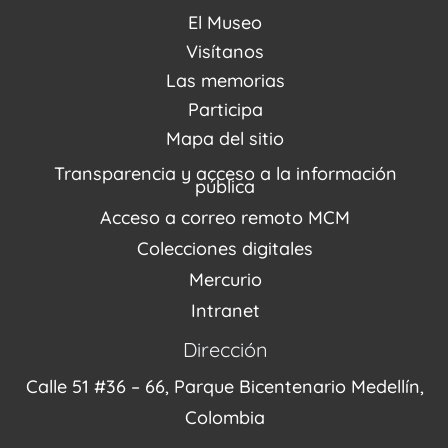
El Museo
Acerca de nosotros
Visítanos
Noticias
Visítanos
Las memorias
PQRSDF
Reserva tus espacios
Centro de Recursos
Participa
Agenda / Programación
Repositorio (MUSEO / CASA / MEMORIA)
Estímulos
Mapa del sitio
Recorridos Virtuales
Narrativas del conflicto
Transparencia y acceso a la información
Proyectos
pública
Enlaces de memorias
Acceso a correo remoto MCM
Fondo Editorial
Colecciones digitales
Mercurio
Intranet
Dirección
Calle 51 #36 – 66, Parque Bicentenario Medellín,
Colombia