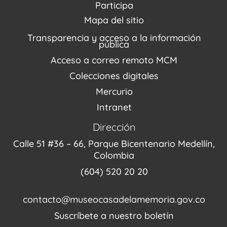
Reserva tus espacios
Centro de Recursos
Participa
Agenda / Programación
Repositorio (MUSEO / CASA / MEMORIA)
Estímulos
Mapa del sitio
Recorridos Virtuales
Narrativas del conflicto
Transparencia y acceso a la información
Proyectos
pública
Enlaces de memorias
Acceso a correo remoto MCM
Fondo Editorial
Colecciones digitales
Mercurio
Intranet
Dirección
Calle 51 #36 – 66, Parque Bicentenario Medellín,
Colombia
(604) 520 20 20
contacto@museocasadelamemoria.gov.co
Suscríbete a nuestro boletín