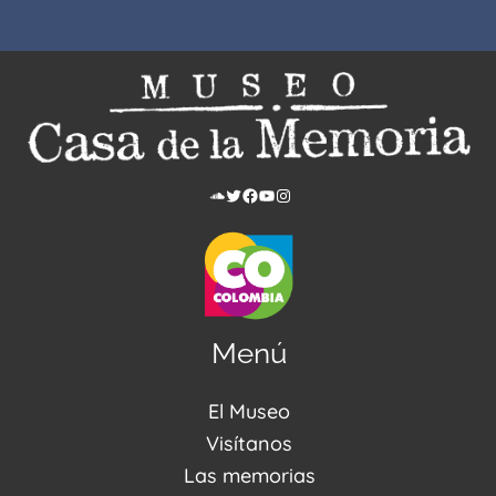
SoundCloud
Twitter
Facebook
YouTube
Instagram
Menú
El Museo
Acerca de nosotros
Visítanos
Noticias
Visítanos
Las memorias
PQRSDF