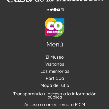
SoundCloud
Twitter
Facebook
YouTube
Instagram
Menú
El Museo
Acerca de nosotros
Visítanos
Noticias
Visítanos
Las memorias
PQRSDF
Reserva tus espacios
Centro de Recursos
Participa
Agenda / Programación
Repositorio (MUSEO / CASA / MEMORIA)
Estímulos
Mapa del sitio
Recorridos Virtuales
Narrativas del conflicto
Transparencia y acceso a la información
Proyectos
pública
Enlaces de memorias
Acceso a correo remoto MCM
Fondo Editorial