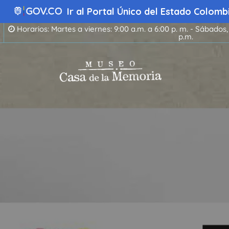
Ir
Ir al Portal Único del Estado Colo
al
contenido
Horarios: Martes a viernes: 9:00 a.m. a 6:00 p. m. - Sábados,
p.m.