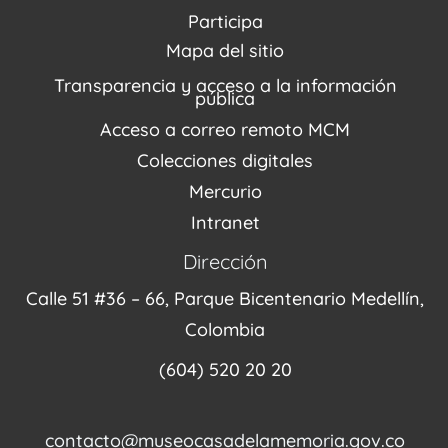
PQRSDF
Reserva tus espacios
Centro de Recursos
Participa
Agenda / Programación
Repositorio (MUSEO / CASA / MEMORIA)
Estímulos
Mapa del sitio
Recorridos Virtuales
Narrativas del conflicto
Transparencia y acceso a la información
Proyectos
pública
Enlaces de memorias
Acceso a correo remoto MCM
Fondo Editorial
Colecciones digitales
Mercurio
Intranet
Dirección
Calle 51 #36 – 66, Parque Bicentenario Medellín,
Colombia
(604) 520 20 20
contacto@museocasadelamemoria.gov.co