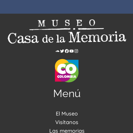
Menú
El Museo
Acerca de nosotros
Visítanos
Noticias
Visítanos
Las memorias