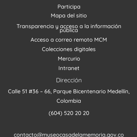
PQRSDF
Reserva tus espacios
Centro de Recursos
Participa
Agenda / Programación
Repositorio (MUSEO / CASA / MEMORIA)
Estímulos
Mapa del sitio
Recorridos Virtuales
Narrativas del conflicto
Transparencia y acceso a la información
Proyectos
pública
Enlaces de memorias
Acceso a correo remoto MCM
Fondo Editorial
Colecciones digitales
Mercurio
Intranet
Dirección
Calle 51 #36 – 66, Parque Bicentenario Medellín,
Colombia
(604) 520 20 20
contacto@museocasadelamemoria.gov.co