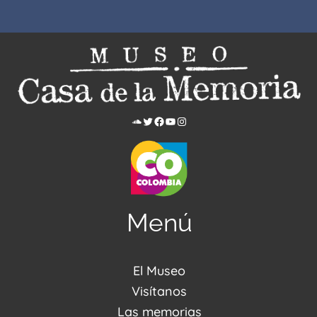
Menú
El Museo
Acerca de nosotros
Visítanos
Noticias
Visítanos
Las memorias