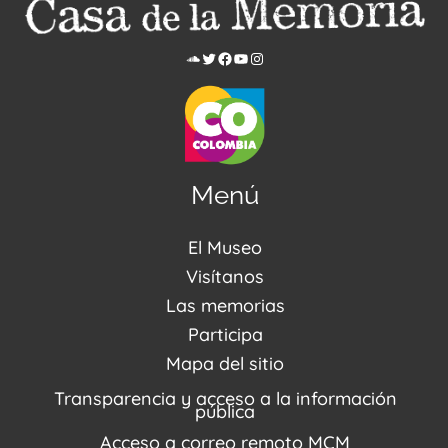
Menú
El Museo
Acerca de nosotros
Visítanos
Noticias
Visítanos
Las memorias
PQRSDF
Reserva tus espacios
Centro de Recursos
Participa
Agenda / Programación
Repositorio (MUSEO / CASA / MEMORIA)
Estímulos
Mapa del sitio
Recorridos Virtuales
Narrativas del conflicto
Transparencia y acceso a la información
Proyectos
pública
Enlaces de memorias
Acceso a correo remoto MCM