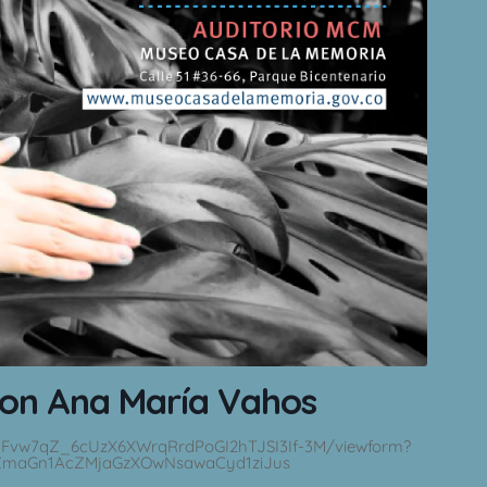
con Ana María Vahos
rNFvw7qZ_6cUzX6XWrqRrdPoGI2hTJSI3If-3M/viewform?
zUZmaGn1AcZMjaGzXOwNsawaCyd1ziJus