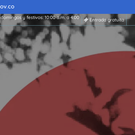
 GOV.CO
 domingos y festivos: 10:00 a.m. a 4:00
Entrada gratuita