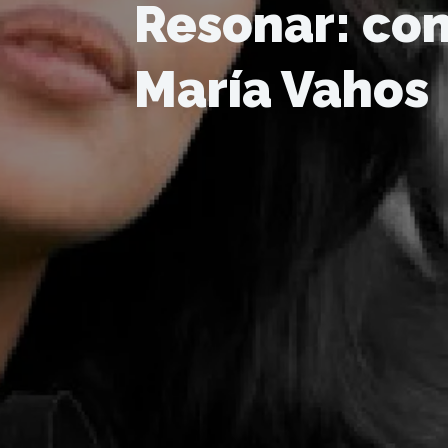
Resonar: con
María Vahos