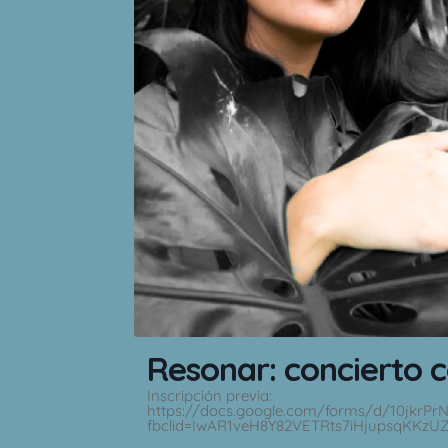
Resonar: concierto 
Inscripción previa:
https://docs.google.com/forms/d/10jkrP
fbclid=IwAR1veH8Y82VETRts7iHjupsqKK