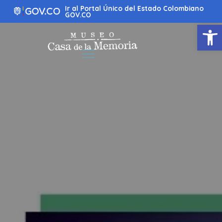
Ir
Ir al Portal Único del Estado Colombiano
al
GOV.CO
contenido
Abrir