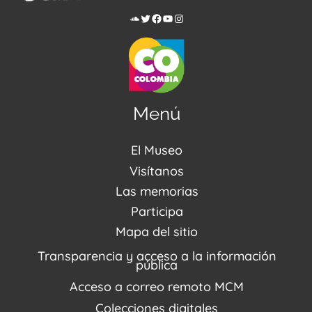
Menú
El Museo
Acerca de nosotros
Visítanos
Noticias
Visítanos
Las memorias
PQRSDF
Reserva tus espacios
Centro de Recursos
Participa
Agenda / Programación
Repositorio (MUSEO / CASA / MEMORIA)
Estímulos
Mapa del sitio
Recorridos Virtuales
Narrativas del conflicto
Transparencia y acceso a la información
Proyectos
pública
Enlaces de memorias
Acceso a correo remoto MCM
Fondo Editorial
Colecciones digitales