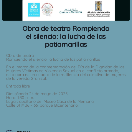
Obra de teatro Rompiendo
el silencio: la lucha de las
patiamarillas
Obra de teatro
Rompiendo el silencio: la lucha de las patiamarillas
En el marco de la conmemoración del Día de la Dignidad de las
Mujeres Víctimas de Violencia Sexual en el conflicto armado,
esta obra es un cuadro de la resiliencia del colectivo de mujeres
de la vereda Granizal.
Entrada libre
Día: sábado 24 de mayo de 2025
Hora: 1:30 p. m.
Lugar: auditorio del Museo Casa de la Memoria.
Calle 51 # 36 – 66, parque Bicentenario.