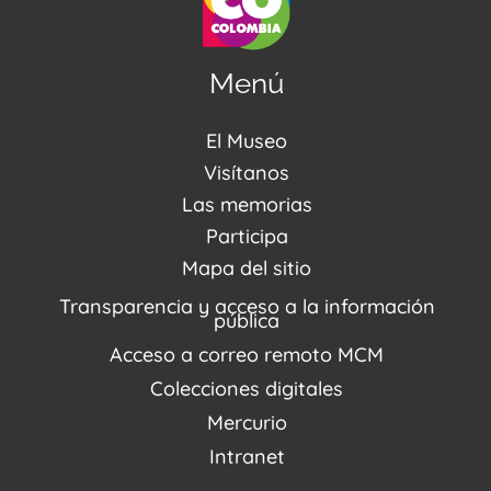
Menú
El Museo
Acerca de nosotros
Visítanos
Noticias
Visítanos
Las memorias
PQRSDF
Reserva tus espacios
Centro de Recursos
Participa
Agenda / Programación
Repositorio (MUSEO / CASA / MEMORIA)
Estímulos
Mapa del sitio
Recorridos Virtuales
Narrativas del conflicto
Transparencia y acceso a la información
Proyectos
pública
Enlaces de memorias
Acceso a correo remoto MCM
Fondo Editorial
Colecciones digitales
Mercurio
Intranet