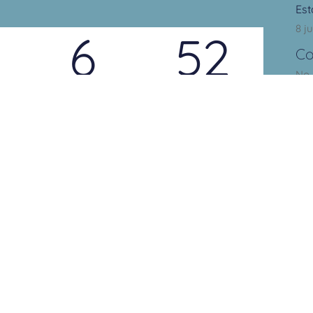
Est
8 ju
6
51
Co
No 
MINUTOS
SEGUNDOS
Ar
Arc
Transpare
Menú
acceso a 
informaci