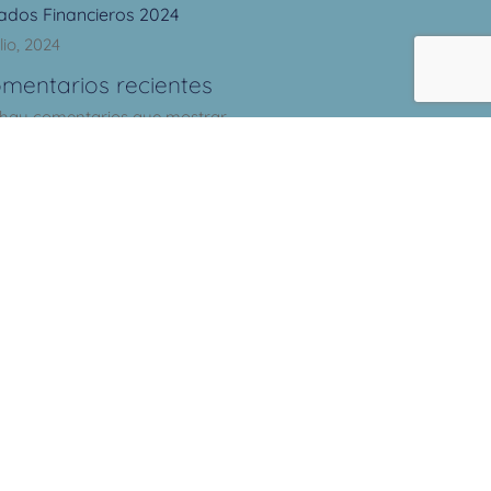
ados Financieros 2024
lio, 2024
mentarios recientes
hay comentarios que mostrar.
chivos
hivos
ncia y
Dirección
la
ón
Calle 51 #36 – 66,