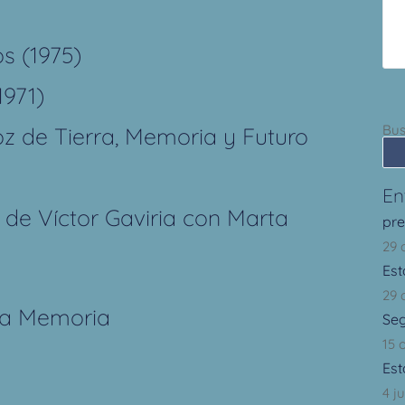
s (1975)
1971)
Bus
z de Tierra, Memoria y Futuro
En
de Víctor Gaviria con Marta
pr
29 
Est
29 
la Memoria
Se
15 
Est
4 j