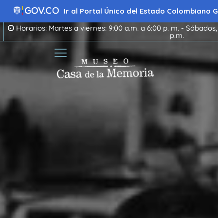
Ir
al
Ir al Portal Único del Estado Colombiano
contenido
Horarios: Martes a viernes: 9:00 a.m. a 6:00 p. m. - Sábados,
p.m.