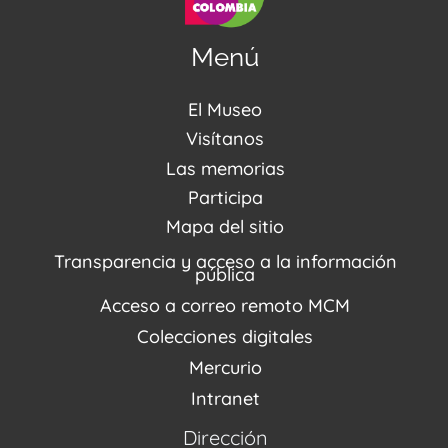
Menú
El Museo
Acerca de nosotros
Visítanos
Noticias
Visítanos
Las memorias
PQRSDF
Reserva tus espacios
Centro de Recursos
Participa
Agenda / Programación
Repositorio (MUSEO / CASA / MEMORIA)
Estímulos
Mapa del sitio
Recorridos Virtuales
Narrativas del conflicto
Transparencia y acceso a la información
Proyectos
pública
Enlaces de memorias
Acceso a correo remoto MCM
Fondo Editorial
Colecciones digitales
Mercurio
Intranet
Dirección