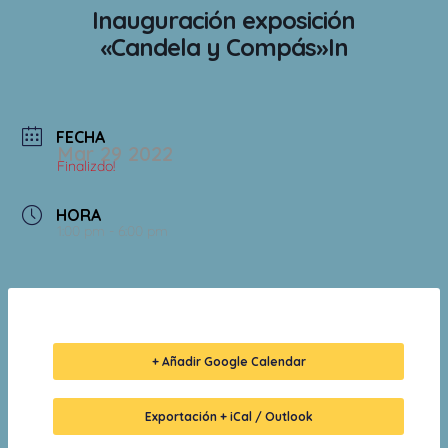
Inauguración exposición
«Candela y Compás»In
FECHA
Mar 29 2022
Finalizdo!
HORA
1:00 pm - 6:00 pm
+ Añadir Google Calendar
Exportación + iCal / Outlook