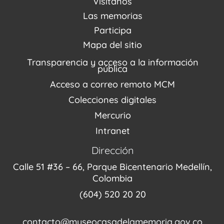
Visítanos
Noticias
Visítanos
Las memorias
PQRSDF
Reserva tus espacios
Centro de Recursos
Participa
Agenda / Programación
Repositorio (MUSEO / CASA / MEMORIA)
Estímulos
Mapa del sitio
Recorridos Virtuales
Narrativas del conflicto
Transparencia y acceso a la información
Proyectos
pública
Enlaces de memorias
Acceso a correo remoto MCM
Fondo Editorial
Colecciones digitales
Mercurio
Intranet
Dirección
Calle 51 #36 – 66, Parque Bicentenario Medellín,
Colombia
(604) 520 20 20
contacto@museocasadelamemoria.gov.co