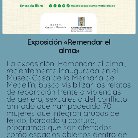
Exposición «Remendar el
alma»
La exposición ‘Remendar el alma’,
recientemente inaugurada en el
Museo Casa de la Memoria de
Medellín, busca visibilizar los relatos
de reparación frente a violencias
de género, sexuales o del conflicto
armado que han padecido 70
mujeres que integran grupos de
tejido, bordado y costura,
programas que son ofertados
como espacios abiertos dentro de