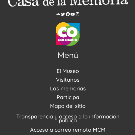
Menú
El Museo
Acerca de nosotros
Visítanos
Noticias
Visítanos
Las memorias
PQRSDF
Reserva tus espacios
Centro de Recursos
Participa
Agenda / Programación
Repositorio (MUSEO / CASA / MEMORIA)
Estímulos
Mapa del sitio
Recorridos Virtuales
Narrativas del conflicto
Transparencia y acceso a la información
Proyectos
pública
Enlaces de memorias
Acceso a correo remoto MCM
Fondo Editorial