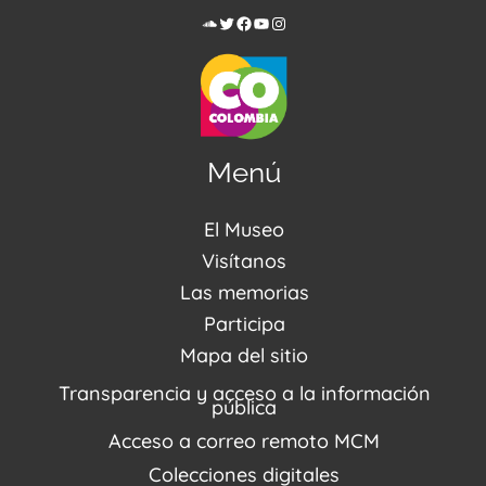
Menú
El Museo
Acerca de nosotros
Visítanos
Noticias
Visítanos
Las memorias
PQRSDF
Reserva tus espacios
Centro de Recursos
Participa
Agenda / Programación
Repositorio (MUSEO / CASA / MEMORIA)
Estímulos
Mapa del sitio
Recorridos Virtuales
Narrativas del conflicto
Transparencia y acceso a la información
Proyectos
pública
Enlaces de memorias
Acceso a correo remoto MCM
Fondo Editorial
Colecciones digitales